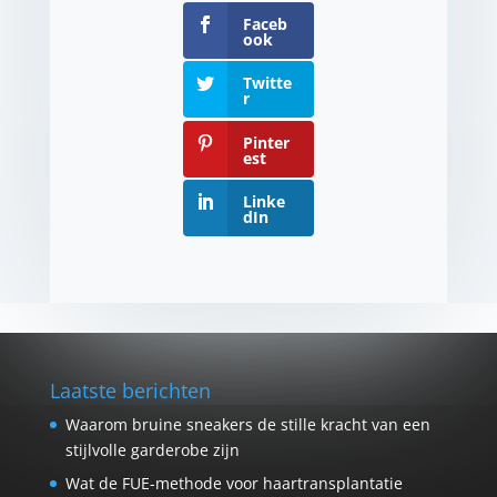
Faceb
ook
Twitte
r
Pinter
est
Linke
dIn
Laatste berichten
Waarom bruine sneakers de stille kracht van een
stijlvolle garderobe zijn
Wat de FUE-methode voor haartransplantatie