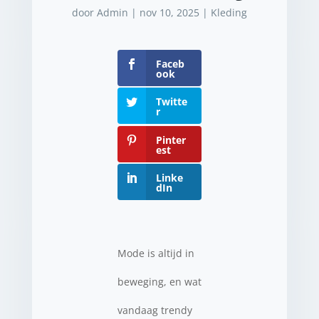
door
Admin
|
nov 10, 2025
|
Kleding
Faceb
ook
Twitte
r
Pinter
est
Linke
dIn
Mode is altijd in
beweging, en wat
vandaag trendy