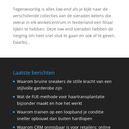
Tegenwoordig is alles low-end als je kijkt naar de
verschillende collecties van de sieraden ketens die
overal in elk winkelcentrum in Nederland een filiaal
lijken te hebben. Deze low-end sieraden hebben de
neiging om heel snel stuk te gaan en ook af te geven.
Daarbij...
Laatste berichten
Waarom bruine sneakers de stille kracht van een
stijlvolle garderobe zijn
Wat de FUE-methode voor haartransplantatie
bijzonder maakt en hoe het werkt
Waarom trainen op een loopband je conditie
sneller opbouwt dan buiten hardlopen
Waarom CRM onmisbaar is voor retailers: online