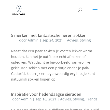
5 merken met fantastische heren sokken
door
Admin
|
sep 24, 2021
|
Advies
,
Styling
Naast dat een paar sokken je voeten lekker warm
houden, kan het je outfit ook echt afmaken of
opleuken. Wat dacht je bijvoorbeeld van vrolijke
gekleurde sokken met een printje onder je pak?
Gedurfd, kleurrijk en tegenwoordig erg hip. Je kunt
natuurlijk sokken kopen op...
Inspiratie voor hedendaagse sieraden
door
Admin
|
sep 10, 2021
|
Advies
,
Styling
,
Trends
De meeste sieraden zijn tijdloos en kunnen dus altijd