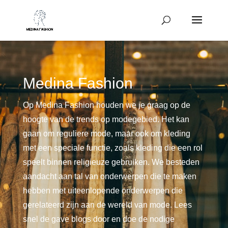
Medina Fashion
Op Medina Fashion houden we je graag op de
hoogte van de trends op modegebied. Het kan
gaan om reguliere mode, maar ook om kleding
met een speciale functie, zoals kleding die een rol
speelt binnen religieuze gebruiken. We besteden
aandacht aan tal van onderwerpen die te maken
hebben met uiteenlopende onderwerpen die
gerelateerd zijn aan de wereld van mode. Lees
snel de gave blogs door en doe de nodige