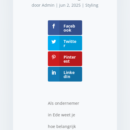
door
Admin
|
jun 2, 2025
|
Styling
Faceb
ook
Twitte
r
Pinter
est
Linke
dIn
Als ondernemer
in Ede weet je
hoe belangrijk