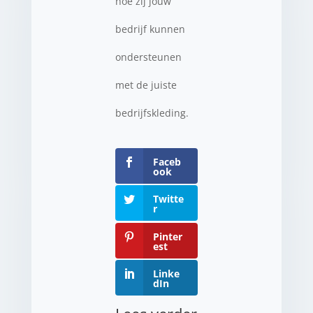
hoe zij jouw
bedrijf kunnen
ondersteunen
met de juiste
bedrijfskleding.
Faceb
ook
Twitte
r
Pinter
est
Linke
dIn